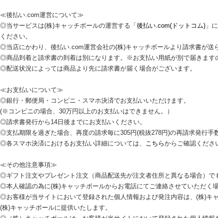
≪後払い.com運営について≫
◎当サービスは(株)キャッチボールの運営する「
後払い.com(ドットコム)
」に
ください。
◎当店にかわり、後払い.com運営会社の(株)キャッチボールより請求書が送
◎商品到着と請求書の到着は別になります。※お支払い用紙が別で届きます
◎配送状況によっては商品より先に請求書が届く場合がございます。
≪お支払いについて≫
◎銀行・郵便局・コンビニ・スマホ決済でお支払いいただけます。
(※コンビニの場合、30万円以上のお支払いはできません。）
◎請求書発行から14日後までにお支払いください。
◎支払期限を過ぎた場合、再度の請求毎に305円(税抜278円)の再請求発行
◎各スマホ決済におけるお支払い詳細については、
こちら
からご確認くださ
≪その他注意事項≫
◎ギフト注文やプレゼント注文（商品配送先が注文者住所と異なる場合）で
◎本人確認の為に(株)キャッチボールからお電話にてご連絡させていただく
◎お客様が当サイトにおいて登録された個人情報および発注内容は、(株)キ
(株)キャッチボールに提供いたします。