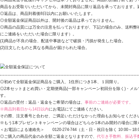
商品をお受取りいただいてから、未開封商品に限り返品を承っております。
◎返品は、商品到着後8日以内にお願いいたします。
◎全額返金保証商品以外は、開封後の返品は承っておりません。
◎商品の品質には万全の注意を払っておりますが、下記の場合のみ、送料弊
にご連絡をいただいた場合に限ります）。
(1)商品が不良の場合、配送中事故などで破損・汚損が発生した場合。
(2)注文したものと異なる商品が届けられた場合。
◎初めて全額返金保証商品をご購入、1住所につき1本、１回限り。
◎2本セットまとめ買い・定期便商品(一部キャンペーン初回分を除く)・メ
す。
◎返品の受付：返品・返金をご希望の場合は、
事前のご連絡が必要です。
※商品到着日から14日以内
にお電話にてご連絡ください。
その際、注文番号と合わせ、ご満足いただけなかった理由もお知らせくださ
※もう1本プレゼントキャンペーンの場合はどちらか1本のみ開封の場合に限
＜お電話による連絡先＞ 0120-274-744（土・日・祝日を除く 10:00～18:
◎ご購入の商品代金のみ全額ご返金となりますので、
代引き手数料、振込手